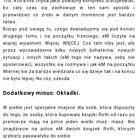
Tris, która ma chyba jakiś poważny kompleks uratujeświat,
bo cały czas się zachowuje w ten sam sposób i
przewidzieć co zrobi w danym momencie jest bardzo
łatwo.
Biorąc pod uwagę to, czego dowiadujemy się pod koniec
drugiego tomu i na początku trzeciego, eM liczyła na
więcej wyjaśnień. Więcej. WIĘCEJ. Coś tam niby jest, ale
przez wprowadzenie kilku nowych bohaterów, nowych
sytuacji i innych takich (eM tego nie nazywa, żeby nie
spoilerować), wszystko się rozmywa i jak eM na początku
Wiernej nie za bardzo wiedziała co się dzieje tak i na końcu
nie było lepiej. No cóż, szkoda.
Dodatkowy minus: Okładki.
W piekle jest specjalne miejsce dla osób, która dopuściły
do tego, że osoby, która kupowały książki Roth od razu po
premierze mają na półce jeden wielki misz- masz. Nie
znajdziecie na półce eM dwóch książek Roth, których
grzbiety pasowałyby do siebie.