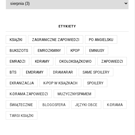
ETYKIETY
KSIĄŻKI
ZAGRANICZNE ZAPOWIEDZI
PO ANGIELSKU
BUKSZOTS
EMROZKMINY
KPOP
EMNIUSY
EMRADZI
KDRAMY
OKOŁOKSIĄŻKOWO
ZAPOWIEDZI
BTS
EMDRAMY
DRAMARAR
SAME SPOILERY
EKRANIZACJA
K-POP W KSIĄŻKACH
SPOILERY
K-DRAMA ZAPOWIEDZI
MUZYCZNYSPAMEM
ŚWIĄTECZNIE
BLOGOSFERA
JĘZYKI OBCE
K-DRAMA
TARGI KSIĄŻKI