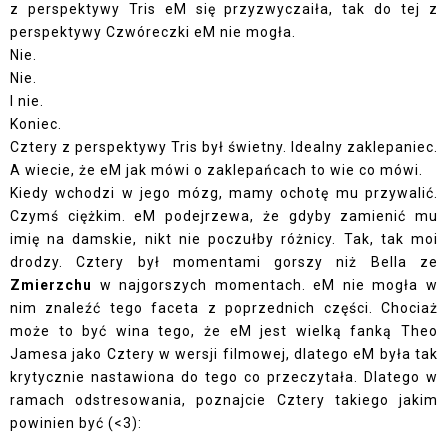
z perspektywy Tris eM się przyzwyczaiła, tak do tej z
perspektywy Czwóreczki eM nie mogła.
Nie.
Nie.
I nie.
Koniec.
Cztery z perspektywy Tris był świetny. Idealny zaklepaniec.
A wiecie, że eM jak mówi o zaklepańcach to wie co mówi.
Kiedy wchodzi w jego mózg, mamy ochotę mu przywalić.
Czymś ciężkim. eM podejrzewa, że gdyby zamienić mu
imię na damskie, nikt nie poczułby różnicy. Tak, tak moi
drodzy. Cztery był momentami gorszy niż Bella ze
Zmierzchu
w najgorszych momentach. eM nie mogła w
nim znaleźć tego faceta z poprzednich części. Chociaż
może to być wina tego, że eM jest wielką fanką Theo
Jamesa jako Cztery w wersji filmowej, dlatego eM była tak
krytycznie nastawiona do tego co przeczytała. Dlatego w
ramach odstresowania, poznajcie Cztery takiego jakim
powinien być (<3):