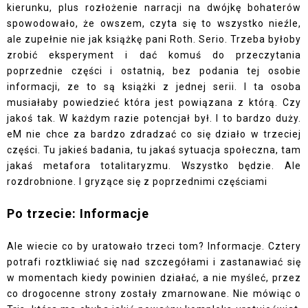
kierunku, plus rozłożenie narracji na dwójkę bohaterów
spowodowało, że owszem, czyta się to wszystko nieźle,
ale zupełnie nie jak książkę pani Roth. Serio. Trzeba byłoby
zrobić eksperyment i dać komuś do przeczytania
poprzednie części i ostatnią, bez podania tej osobie
informacji, ze to są książki z jednej serii. I ta osoba
musiałaby powiedzieć która jest powiązana z którą. Czy
jakoś tak. W każdym razie potencjał był. I to bardzo duży.
eM nie chce za bardzo zdradzać co się działo w trzeciej
części. Tu jakieś badania, tu jakaś sytuacja społeczna, tam
jakaś metafora totalitaryzmu. Wszystko będzie. Ale
rozdrobnione. I gryzące się z poprzednimi częściami
Po trzecie: Informacje
Ale wiecie co by uratowało trzeci tom? Informacje. Cztery
potrafi roztkliwiać się nad szczegółami i zastanawiać się
w momentach kiedy powinien działać, a nie myśleć, przez
co drogocenne strony zostały zmarnowane. Nie mówiąc o