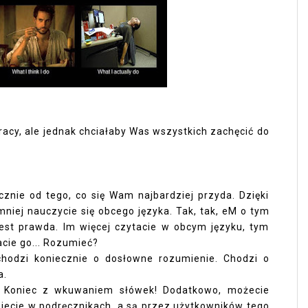
racy, ale jednak chciałaby Was wszystkich zachęcić do
znie od tego, co się Wam najbardziej przyda. Dzięki
emniej nauczycie się obcego języka. Tak, tak, eM o tym
 jest prawda. Im więcej czytacie w obcym języku, tym
acie go... Rozumieć?
chodzi koniecznie o dosłowne rozumienie. Chodzi o
a.
. Koniec z wkuwaniem słówek! Dodatkowo, możecie
ziecie w podręcznikach, a są przez użytkowników tego