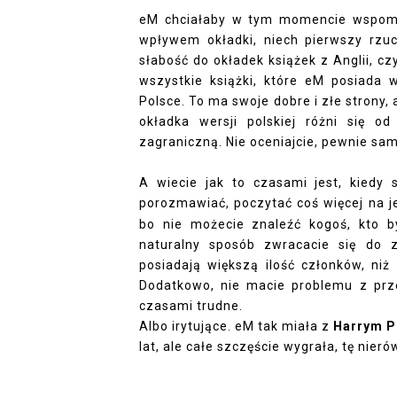
eM chciałaby w tym momencie wspomnie
wpływem okładki, niech pierwszy rzu
słabość do okładek książek z Anglii, c
wszystkie książki, które eM posiada w
Polsce. To ma swoje dobre i złe strony, 
okładka wersji polskiej różni się od
zagraniczną. Nie oceniajcie, pewnie sam
A wiecie jak to czasami jest, kiedy 
porozmawiać, poczytać coś więcej na je
bo nie możecie znaleźć kogoś, kto by
naturalny sposób zwracacie się do 
posiadają większą ilość członków, niż
Dodatkowo, nie macie problemu z prz
czasami trudne.
Albo irytujące. eM tak miała z
Harrym P
lat, ale całe szczęście wygrała, tę nier