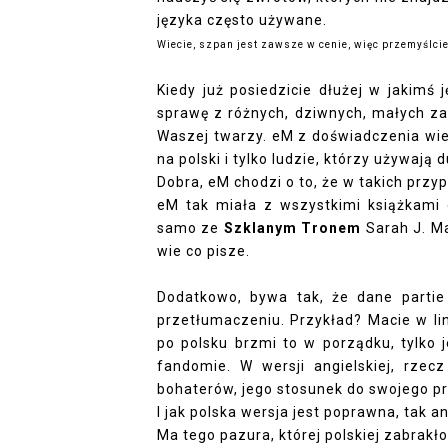
języka często używane.
Wiecie, szpan jest zawsze w cenie, więc przemyślci
Kiedy już posiedzicie dłużej w jakimś 
sprawę z różnych, dziwnych, małych z
Waszej twarzy. eM z doświadczenia wie,
na polski i tylko ludzie, którzy używaj
Dobra, eM chodzi o to, że w takich przy
eM tak miała z wszystkimi książkami
samo ze
Szklanym Tronem
Sarah J. Maa
wie co pisze.
Dodatkowo, bywa tak, że dane partie
przetłumaczeniu. Przykład? Macie w li
po polsku brzmi to w porządku, tylko
fandomie. W wersji angielskiej, rzec
bohaterów, jego stosunek do swojego przy
I jak polska wersja jest poprawna, tak an
Ma tego pazura, której polskiej zabrakł