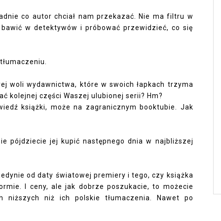
adnie co autor chciał nam przekazać. Nie ma filtru w
m bawić w detektywów i próbować przewidzieć, co się
 tłumaczeniu.
brej woli wydawnictwa, które w swoich łapkach trzyma
ć kolejnej części Waszej ulubionej serii? Hm?
wiedź książki, może na zagranicznym booktubie. Jak
ie pójdziecie jej kupić następnego dnia w najbliższej
jedynie od daty światowej premiery i tego, czy książka
rmie. I ceny, ale jak dobrze poszukacie, to możecie
h niższych niż ich polskie tłumaczenia. Nawet po