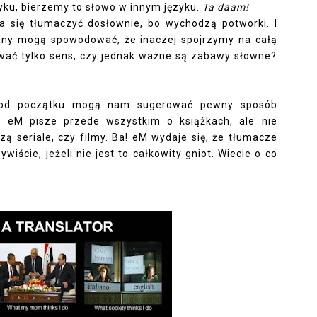
ku, bierzemy to słowo w innym języku.
Ta daam!
 się tłumaczyć dosłownie, bo wychodzą potworki. I
any mogą spowodować, że inaczej spojrzymy na całą
hować tylko sens, czy jednak ważne są zabawy słowne?
 od początku mogą nam sugerować pewny sposób
 że eM pisze przede wszystkim o książkach, ale nie
ą seriale, czy filmy. Ba! eM wydaje się, że tłumacze
ście, jeżeli nie jest to całkowity gniot. Wiecie o co