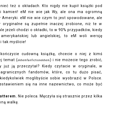
ć też o okładach. Kto nigdy nie kupił książki pod
ci kamień! eM nie wie jak Wy, ale ona ma ogromną
zy Ameryki. eM nie wie czym to jest spowodowane, ale
 oryginalne są zupełnie inaczej zrobione, niż te w
ale jeżeli chodzi o okładki, to w 90% przypadków, kiedy
 amerykańskiej lub angielskiej, to eM woli wersję
i tak myślicie!
skończycie cudowną książkę, chcecie o niej z kimś
j temat (
) i nie możecie tego zrobić,
ekhemfanfictionekhem
 już ją przeczytał? Kiedy czytacie w oryginale, w
zagranicznych fandomów, które, co tu dużo pisać,
 kiedykolwiek moglibyście sobie wyobrazić w Polsce.
estawieniem się na inne nazewnictwo, co może być
otterem.
Nie poleca. Męczyła się strasznie przez kilka
ówną walkę.