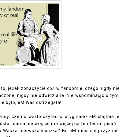
to, jeżeli zobaczycie coś w fandomie, czego nigdy nie
baczone, nigdy nie odwidziane. Nie wspominając o tym,
nie było, eM Was ostrzegała!
ody, czemu warto czytać w oryginale? eM chętnie je
iosło i sama nie wie, co ma więcej na ten temat pisać.
yła Wasza pierwsza książka? Bo eM musi się przyznać,