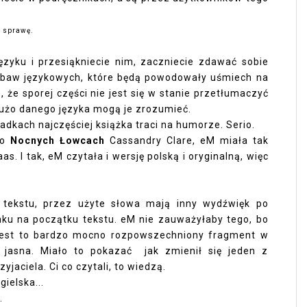
e sprawę.
języku i przesiąkniecie nim, zaczniecie zdawać sobie
abaw językowych, które będą powodowały uśmiech na
 że sporej części nie jest się w stanie przetłumaczyć
ą dużo danego języka mogą je zrozumieć.
padkach najczęściej książka traci na humorze. Serio.
 o
Nocnych Łowcach
Cassandry Clare, eM miała tak
s. I tak, eM czytała i wersję polską i oryginalną, więc
 tekstu, przez użyte słowa mają inny wydźwięk po
nku na początku tekstu. eM nie zauważyłaby tego, bo
 jest to bardzo mocno rozpowszechniony fragment w
z jasna. Miało to pokazać jak zmienił się jeden z
jaciela. Ci co czytali, to wiedzą.
gielska...
o.