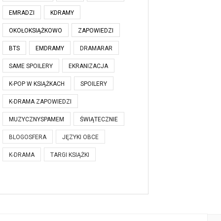
EMRADZI
KDRAMY
OKOŁOKSIĄŻKOWO
ZAPOWIEDZI
BTS
EMDRAMY
DRAMARAR
SAME SPOILERY
EKRANIZACJA
K-POP W KSIĄŻKACH
SPOILERY
K-DRAMA ZAPOWIEDZI
MUZYCZNYSPAMEM
ŚWIĄTECZNIE
BLOGOSFERA
JĘZYKI OBCE
K-DRAMA
TARGI KSIĄŻKI