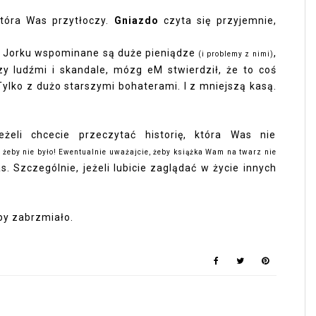
 która Was przytłoczy.
Gniazdo
czyta się przyjemnie,
ym Jorku wspominane są duże pieniądze
,
(i problemy z nimi)
dzy ludźmi i skandale, mózg eM stwierdził, że to coś
 Tylko z dużo starszymi bohaterami. I z mniejszą kasą.
eli chcecie przeczytać historię, która Was nie
 żeby nie było! Ewentualnie uważajcie, żeby książka Wam na twarz nie
. Szczególnie, jeżeli lubicie zaglądać w życie innych
eby zabrzmiało.