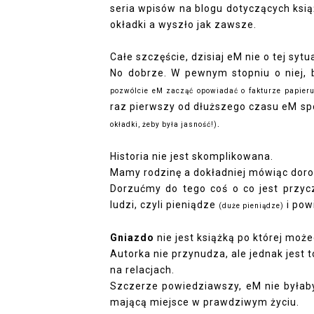
seria wpisów na blogu dotyczących ksią
okładki a wyszło jak zawsze.
Całe szczęście, dzisiaj eM nie o tej sytu
No dobrze. W pewnym stopniu o niej, b
pozwólcie eM zacząć opowiadać o fakturze papieru 
raz pierwszy od dłuższego czasu eM spo
.
okładki, żeby była jasność!)
Historia nie jest skomplikowana.
Mamy rodzinę a dokładniej mówiąc doros
Dorzućmy do tego coś o co jest przyc
ludzi, czyli pieniądze
i pow
(duże pieniądze)
Gniazdo
nie jest książką po której moż
Autorka nie przynudza, ale jednak jest t
na relacjach.
Szczerze powiedziawszy, eM nie byłaby
mającą miejsce w prawdziwym życiu.