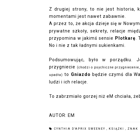
Z drugiej strony, to nie jest historia,
momentami jest nawet zabawnie.
A przez to, że akcja dzieje się w Now
prywatne szkoły, sekrety, relacje mię
przypomina w jakimś sensie
Plotkarę
.
No i nie z tak ładnymi sukienkami.
Podsumowując, było w porządku. Jeż
przygniecie
(chodzi o psychiczne przygniecenie,
to
Gniazdo
będzie czymś dla Was
upadła)
ludzi i ich relacje.
To zabrzmiało gorzej niż eM chciała, ż
AUTOR:
EM
CYNTHIA D'APRIX SWEENEY
,
KSIĄŻKI
,
ZNAK