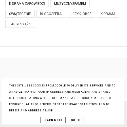
K-DRAMA ZAPOWIEDZI
MUZYCZNYSPAMEM
ŚWIĄTECZNIE
BLOGOSFERA
JĘZYKI OBCE
K-DRAMA
TARGI KSIĄŻKI
THIS SITE USES COOKIES FROM GOOGLE TO DELIVER ITS SERVICES AND TO
ANALYZE TRAFFIC. YOUR IP ADDRESS AND USER-AGENT ARE SHARED
WITH GOOGLE ALONG WITH PERFORMANCE AND SECURITY METRICS TO
ENSURE QUALITY OF SERVICE, GENERATE USAGE STATISTICS, AND TO
DETECT AND ADDRESS ABUSE.
COPYRIGHT ©
EM POLECA
, BLOGGER
BLOG DESIGN:
KAROGRAFIA.PL
LEARN MORE
GOT IT