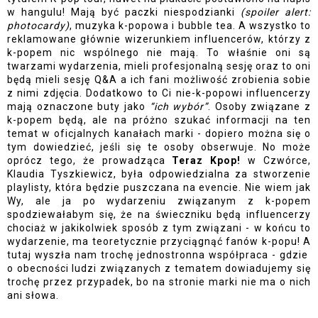
w hangulu! Mają być paczki niespodzianki 
(spoiler alert: 
photocardy)
, muzyka k-popowa i bubble tea. A wszystko to 
reklamowane głównie wizerunkiem influencerów, którzy z 
k-popem nic wspólnego nie mają. To właśnie oni są 
twarzami wydarzenia, mieli profesjonalną sesję oraz to oni 
będą mieli sesję Q&A a ich fani możliwość zrobienia sobie 
z nimi zdjęcia. Dodatkowo to Ci nie-k-popowi influencerzy 
mają oznaczone buty jako 
“ich wybór”
. Osoby związane z 
k-popem będą, ale na próżno szukać informacji na ten 
temat w oficjalnych kanałach marki - dopiero można się o 
tym dowiedzieć, jeśli się te osoby obserwuje. No może 
oprócz tego, że prowadząca 
Teraz Kpop!
 w Czwórce, 
Klaudia Tyszkiewicz, była odpowiedzialna za stworzenie 
playlisty, która będzie puszczana na evencie. Nie wiem jak 
Wy, ale ja po wydarzeniu związanym z k-popem 
spodziewałabym się, że na świeczniku będą influencerzy 
chociaż w jakikolwiek sposób z tym związani - w końcu to 
wydarzenie, ma teoretycznie przyciągnąć fanów k-popu! A 
tutaj wyszła nam trochę jednostronna współpraca - gdzie  
o obecności ludzi związanych z tematem dowiadujemy się 
trochę przez przypadek, bo na stronie marki nie ma o nich 
ani słowa. 