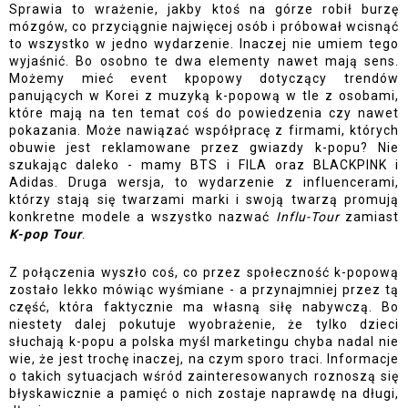
Sprawia to wrażenie, jakby ktoś na górze robił burzę 
mózgów, co przyciągnie najwięcej osób i próbował wcisnąć 
to wszystko w jedno wydarzenie. Inaczej nie umiem tego 
wyjaśnić. Bo osobno te dwa elementy nawet mają sens. 
Możemy mieć event kpopowy dotyczący trendów 
panujących w Korei z muzyką k-popową w tle z osobami, 
które mają na ten temat coś do powiedzenia czy nawet 
pokazania. Może nawiązać współpracę z firmami, których 
obuwie jest reklamowane przez gwiazdy k-popu? Nie 
szukając daleko - mamy BTS i FILA oraz BLACKPINK i 
Adidas. Druga wersja, to wydarzenie z influencerami, 
którzy stają się twarzami marki i swoją twarzą promują 
konkretne modele a wszystko nazwać
 Influ-Tour 
zamiast 
K-pop Tour
.
Z połączenia wyszło coś, co przez społeczność k-popową 
zostało lekko mówiąc wyśmiane - a przynajmniej przez tą 
część, która faktycznie ma własną siłę nabywczą. Bo 
niestety dalej pokutuje wyobrażenie, że tylko dzieci 
słuchają k-popu a polska myśl marketingu chyba nadal nie 
wie, że jest trochę inaczej, na czym sporo traci. Informacje 
o takich sytuacjach wśród zainteresowanych roznoszą się 
błyskawicznie a pamięć o nich zostaje naprawdę na długi, 