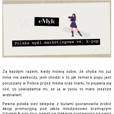
Za każdym razem, kiedy mówię sobie, że chyba nic już 
mnie nie zaskoczy, jeśli chodzi o to jak temat k-popu jest 
poruszany w Polsce przez media oraz marki, to pojawia się 
coś, co uświadamia mi, że ja w życiu to mało jeszcze 
widziałam. 
Pewna polska sieć sklepów z butami postanowiła zrobić 
akcję promocyjną pod jakże młodzieżowo brzmiącym 
tytułem K-pop tour, nawet na plakacie postawiono na napis 