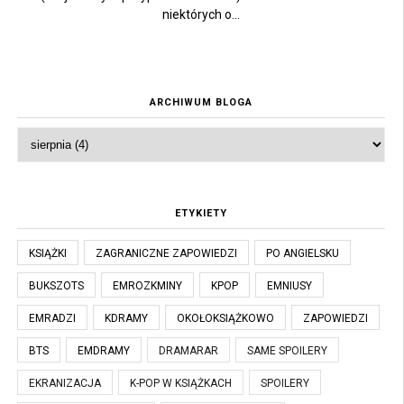
niektórych o...
ARCHIWUM BLOGA
ETYKIETY
KSIĄŻKI
ZAGRANICZNE ZAPOWIEDZI
PO ANGIELSKU
BUKSZOTS
EMROZKMINY
KPOP
EMNIUSY
EMRADZI
KDRAMY
OKOŁOKSIĄŻKOWO
ZAPOWIEDZI
BTS
EMDRAMY
DRAMARAR
SAME SPOILERY
EKRANIZACJA
K-POP W KSIĄŻKACH
SPOILERY