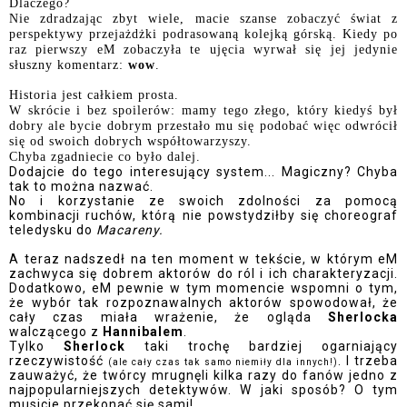
Dlaczego?
Nie zdradzając zbyt wiele, macie szanse zobaczyć świat z
perspektywy przejażdżki podrasowaną kolejką górską. Kiedy po
raz pierwszy eM zobaczyła te ujęcia wyrwał się jej jedynie
słuszny komentarz:
wow
.
Historia jest całkiem prosta.
W skrócie i bez spoilerów: mamy tego złego, który kiedyś był
dobry ale bycie dobrym przestało mu się podobać więc odwrócił
się od swoich dobrych współtowarzyszy.
Chyba zgadniecie co było dalej.
Dodajcie do tego interesujący system... Magiczny? Chyba
tak to można nazwać.
No i korzystanie ze swoich zdolności za pomocą
kombinacji ruchów, którą nie powstydziłby się choreograf
teledysku do
Macareny.
A teraz nadszedł na ten moment w tekście, w którym eM
zachwyca się dobrem aktorów do ról i ich charakteryzacji.
Dodatkowo, eM pewnie w tym momencie wspomni o tym,
że wybór tak rozpoznawalnych aktorów spowodował, że
cały czas miała wrażenie, że ogląda
Sherlocka
walczącego z
Hannibalem
.
Tylko
Sherlock
taki trochę bardziej ogarniający
rzeczywistość
. I trzeba
(ale cały czas tak samo niemiły dla innych!)
zauważyć, że twórcy mrugnęli kilka razy do fanów jedno z
najpopularniejszych detektywów. W jaki sposób? O tym
musicie przekonać się sami!