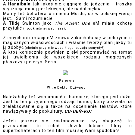
A
Hannibala
tak jakoś nie ciągnęło do jedzenia. I troszkę
stylizacja mniej perfekcyjna, ale nadal piękna.
Mamy też bohatera o imieniu Mordo, co w polskiej wersji
jest... Sami rozumiecie.
A Tildę Swinton jako
The Acient One
eM miała ochotę
przytulić
.
(i podkraść jej wachlarz)
Z innych informacji eM znowu zakochała się w pelerynie o
magicznych właściwościach i właśnie tworzy plan jakby tu
ją zdobyć
(chętnie przyjmie wszelkiego rodzaju pomysły!)
A ktoś koniecznie powinien z eM porozmawiać na temat
jej uwielbienia do wszelkiego rodzaju magicznych
płaszczy i peleryn. Serio.
Peleryna!
W tle Doktor Dziwago.
Należałoby też wspomnieć o humorze, którego jest dużo.
Jest to ten przyjemnego rodzaju humor, który pozwala na
zrelaksowanie się a także na docenienie tekstów, które
nawiązywały do popkultury.
CU-DEŃ-KO!
Jeżeli jeszcze się zastanawiacie, czy obejrzeć, to
przestańcie to robić. Jeżeli lubicie filmy o
superbohaterach to ten film musi się Wam spodobać!