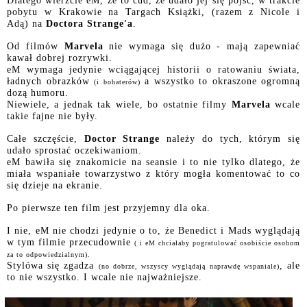
Dlatego wierzcie eM, że to cud, że udało jej się pójść, w trakcie
pobytu w Krakowie na Targach Książki, (razem z
Nicole
i
Adą)
na
Doctora Strange'a
.
Od filmów
Marvela
nie wymaga się dużo - mają zapewniać
kawał dobrej rozrywki.
eM wymaga jedynie wciągającej historii o ratowaniu świata,
ładnych obrazków
a wszystko to okraszone ogromną
(i bohaterów)
dozą humoru.
Niewiele, a jednak tak wiele, bo ostatnie filmy
Marvela
wcale
takie fajne nie były.
Całe szczęście,
Doctor Strange
należy do tych, którym się
udało sprostać oczekiwaniom.
eM bawiła się znakomicie na seansie i to nie tylko dlatego, że
miała wspaniałe towarzystwo z który mogła komentować to co
się dzieje na ekranie.
Po pierwsze ten film jest przyjemny dla oka.
I nie, eM nie chodzi jedynie o to, że Benedict i Mads wyglądają
w tym filmie przecudownie
( i eM chciałaby pogratulować osobiście osobom
za to odpowiedzialnym).
Stylówa się zgadza
, ale
(no dobrze, wszyscy wyglądają naprawdę wspaniale)
to nie wszystko. I wcale nie najważniejsze.