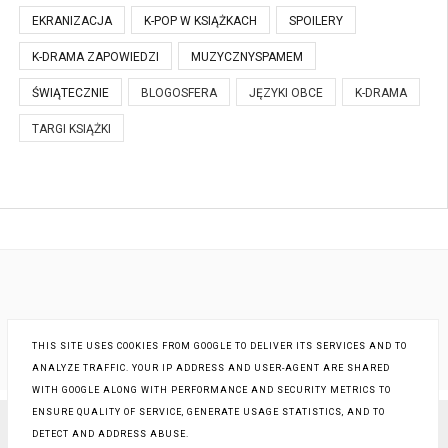
EKRANIZACJA
K-POP W KSIĄŻKACH
SPOILERY
K-DRAMA ZAPOWIEDZI
MUZYCZNYSPAMEM
ŚWIĄTECZNIE
BLOGOSFERA
JĘZYKI OBCE
K-DRAMA
TARGI KSIĄŻKI
THIS SITE USES COOKIES FROM GOOGLE TO DELIVER ITS SERVICES AND TO
ANALYZE TRAFFIC. YOUR IP ADDRESS AND USER-AGENT ARE SHARED
WITH GOOGLE ALONG WITH PERFORMANCE AND SECURITY METRICS TO
ENSURE QUALITY OF SERVICE, GENERATE USAGE STATISTICS, AND TO
DETECT AND ADDRESS ABUSE.
COPYRIGHT ©
EM POLECA
, BLOGGER