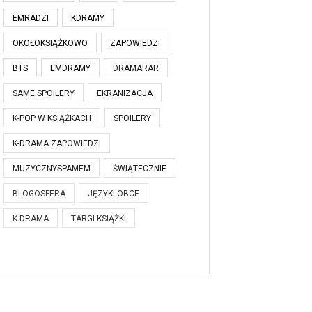
EMRADZI
KDRAMY
OKOŁOKSIĄŻKOWO
ZAPOWIEDZI
BTS
EMDRAMY
DRAMARAR
SAME SPOILERY
EKRANIZACJA
K-POP W KSIĄŻKACH
SPOILERY
K-DRAMA ZAPOWIEDZI
MUZYCZNYSPAMEM
ŚWIĄTECZNIE
BLOGOSFERA
JĘZYKI OBCE
K-DRAMA
TARGI KSIĄŻKI