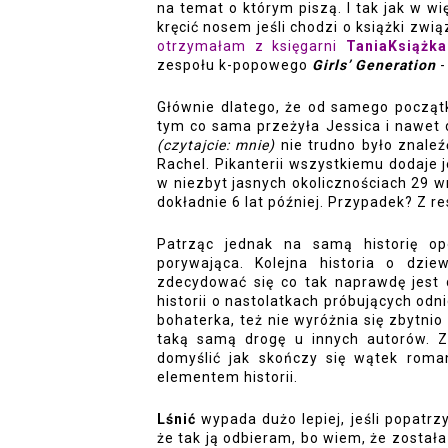
na temat o którym piszą. I tak jak w w
kręcić nosem jeśli chodzi o książki zw
otrzymałam z księgarni 
TaniaKsiążka
zespołu k-popowego 
Girls’ Generation
 
Głównie dlatego, że od samego początk
(czytajcie: mnie) 
nie trudno było znaleź
Rachel. Pikanterii wszystkiemu dodaje 
w niezbyt jasnych okolicznościach 29 wr
dokładnie 6 lat później. Przypadek? Z r
Patrząc jednak na samą historię o
porywająca. Kolejna historia o dzie
zdecydować się co tak naprawdę jest 
historii o nastolatkach próbujących odn
bohaterka, też nie wyróżnia się zbytnio
taką samą drogę u innych autorów. Zn
domyślić jak skończy się wątek romant
elementem historii. 
Lśnić
 wypada dużo lepiej, jeśli popatrz
że tak ją odbieram, bo wiem, że została