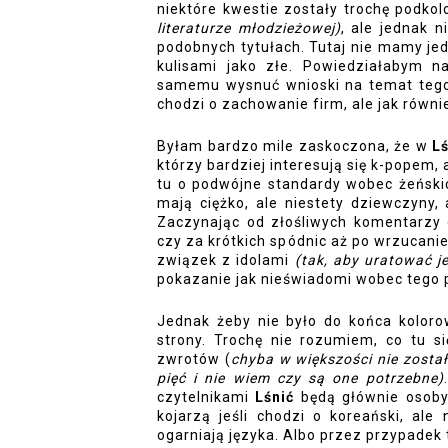
niektóre kwestie zostały trochę podko
literaturze młodzieżowej)
, ale jednak n
podobnych tytułach. Tutaj nie mamy je
kulisami jako złe. Powiedziałabym n
samemu wysnuć wnioski na temat tego c
chodzi o zachowanie firm, ale jak równie
Byłam bardzo mile zaskoczona, że w 
L
którzy bardziej interesują się k-popem, 
tu o podwójne standardy wobec żeńskich 
mają ciężko, ale niestety dziewczyny,
Zaczynając od złośliwych komentarzy 
czy za krótkich spódnic aż po wrzucani
związek z idolami 
(tak, aby uratować j
pokazanie jak nieświadomi wobec tego p
Jednak żeby nie było do końca kolorow
strony. Trochę nie rozumiem, co tu si
zwrotów (
chyba w większości nie zosta
pięć i nie wiem czy są one potrzebne)
czytelnikami 
Lśnić 
będą głównie osoby 
kojarzą jeśli chodzi o koreański, ale
ogarniają języka. Albo przez przypadek tr