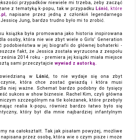
iększości przypadków niewiele mi trzeba, żeby zacząć 
iązane z tematyką k-popu, tak w przypadku 
Lśnić
, które 
.pl
,
 napisane przez jedną z członkiń legendarnego 
- Jessicę Jung, bardzo trudno było mi to zrobić. 
u książka była promowana jako historia inspirowana 
tym co sama przeżyła Jessica i nawet dla osoby, która nie wie zbyt wiele o Girls’ Generation 
ć podobieństwa w jej biografii do głównej bohaterki - 
jeszcze fakt, że Jessica została wyrzucona z zespołu 
ześnia 2014 roku - premiera jej książki miała miejsce 
esztą sami przeczytajcie 
wywiad z autorką.
powiedzianą w 
Lśnić
, to nie wydaje się ona zbyt 
wczynie, która chce zostać gwiazdą i która musi 
dla niej ważne. Schemat bardzo podobny do tysięcy 
ieść sukces w show biznesie. Rachel Kim, czyli główna 
 niczym szczególnym na tle koleżanek, które przebyły 
ając realia k-popu, również bardzo łatwo było się 
yczny, który był dla mnie najbardziej infantylnym 
ymy na całokształt. Tak jak pisałam powyżej, możliwe 
 napisana przez osobę, która wie o czym pisze i może 