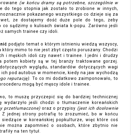
lorowane 
(w końcu dramy są potrzebne, szczególnie w 
ie do tego stopnia jak zostało to zrobione w innych, 
dnoznacznie pokazanego wszystkiego co dzieje się za 
awet, że dostajemy dość duże pole do tego, żeby 
o sądzimy o kulisach świata k-popu. Zarówno jeśli 
ż samych trainee czy idoli. 
śnić
 podjęto temat o którym istnieniu wiedzą wszyscy, 
a który mimo to nie jest zbyt często poruszany. Chodzi 
i męskich idoli czy nawet i trainee. I jedni i drudzy 
 a potem kobiety są w tej branży traktowane gorzej. 
dotyczących wyglądu, standardów dotyczących wagi 
e ich pod autobus w momencie, kiedy na jaw wychodzą 
ego reputację)
. To co mi dodatkowo zaimponowało, to 
rocederu mogą być męscy idole i trainee. 
o, to muszę przyczepić się do bardziej technicznej 
ę wydarzyło jeśli chodzi o tłumaczenie koreańskich 
ły przetłumaczone) 
oraz o przypisy
 (jest ich dosłownie 
. Z jednej strony potrafię to zrozumieć, bo w końcu 
siedzące w koreańskiej popkulturze, więc które coś 
 nie można zapomnieć o osobach, które zbytnio nie 
afiły na ten tytuł. 