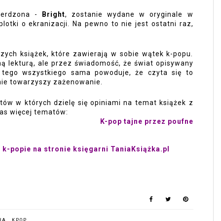
ierdzona - 
Bright
, zostanie wydane w oryginale w 
otki o ekranizacji. Na pewno to nie jest ostatni raz, 
zych książek, które zawierają w sobie wątek k-popu. 
ą lekturą, ale przez świadomość, że świat opisywany 
 tego wszystkiego sama powoduje, że czyta się to 
 nie towarzyszy zażenowanie. 
stów w których dzielę się opiniami na temat książek z 
as więcej tematów: 
K-pop tajne przez poufne
 k-popie na 
stronie księgarni TaniaKsiążka.pl
URA
,
KPOP