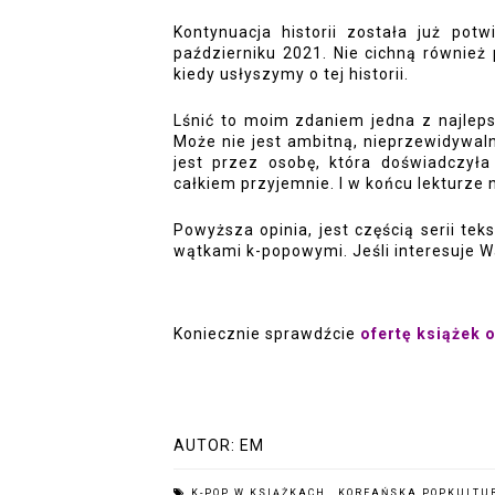
Kontynuacja historii została już potw
październiku 2021. Nie cichną również pl
kiedy usłyszymy o tej historii. 
Lśnić to moim zdaniem jedna z najleps
Może nie jest ambitną, nieprzewidywaln
jest przez osobę, która doświadczyła
całkiem przyjemnie. I w końcu lekturze
Powyższa opinia, jest częścią serii tek
wątkami k-popowymi. Jeśli interesuje W
Koniecznie sprawdźcie 
ofertę książek o
AUTOR:
EM
K-POP W KSIĄŻKACH
,
KOREAŃSKA POPKULT