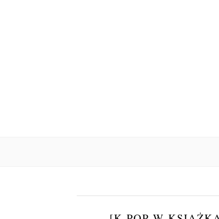
[K-POP W KSIĄŻKA