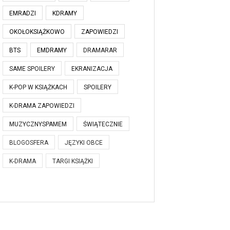
EMRADZI
KDRAMY
OKOŁOKSIĄŻKOWO
ZAPOWIEDZI
BTS
EMDRAMY
DRAMARAR
SAME SPOILERY
EKRANIZACJA
K-POP W KSIĄŻKACH
SPOILERY
K-DRAMA ZAPOWIEDZI
MUZYCZNYSPAMEM
ŚWIĄTECZNIE
BLOGOSFERA
JĘZYKI OBCE
K-DRAMA
TARGI KSIĄŻKI