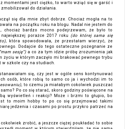
ż momentami jest ciężko, to warto wziąć się w garść i 
i zmobilizował do działania.
aczął się dla mnie zbyt dobrze. Chociaż mogła na to 
wała na początku roku na blogu. Nadal nie jestem do 
, chociaż bardzo mocno podejrzewam, że było to 
 największej porażce 2017 roku 
(do której sama się 
to)
, która spowodowała, że przestałam wierzyć, że 
ownego. Dodajcie do tego ostateczne pożegnanie ze 
“mam sesję”) 
a co za tym idzie próbę zrozumienia jak 
m życiu w którym zaczęło mi brakować pewnego trybu 
 w szkole czy na studiach. 
stanawiałam się, czy jest w ogóle sens kontynuować 
ych osób, które robią to samo co ja i wychodzi im to 
eresowaniu)
, to czemu ja miałabym cokolwiek puszczać 
o samo? Po co się starać, skoro godziny poświęcone na 
bą wyświetleń i reakcji? Może i brzmi to głupio, bo 
jest to moim hobby to po co się przejmować takimi 
iarę jedzenia i czasami po prostu przykro patrzeć na 
cokolwiek zrobić, a jeszcze ciężej poukładać to sobie 
zyszedł moment w którym stwierdziłam, że nie samą 