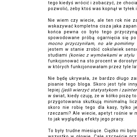
tego kiedyś wrócić i zobaczyć, że chocia
pozwolić, żeby ktoś was kopnął w tyłek 
Nie wiem czy wiecie, ale ten rok nie z
wskazywać kompletna cisza jaka zapano
końca pewna co było tego przyczyną
spowodowane próbą ogarnięcia się po
mocno przyczyniłam, no ale pomińmy 
jestem w stanie zrobić cokolwiek sens
studiami 
(koniec z wymówkami w stylu 
funkcjonować na sto procent w dorosły
w których funkcjonowałam przez tyle lat
Nie będę ukrywała, że bardzo długo za
pisanie tego bloga. Skoro jest tyle inn
lepiej 
(jeśli wierzyć statystykom i zaint
w świat, kiedy czuję, że w kółko piszę t
przygotowania skutkują minimalną licz
skoro nie robię tego dla kasy, tylko 
rzeczami? Ale wiecie, apetyt rośnie w m
to jak wyglądają efekty jego pracy. 
To były trudne miesiące. Ciężko mi było 
wszystko w głowie. Całe szczęście pr