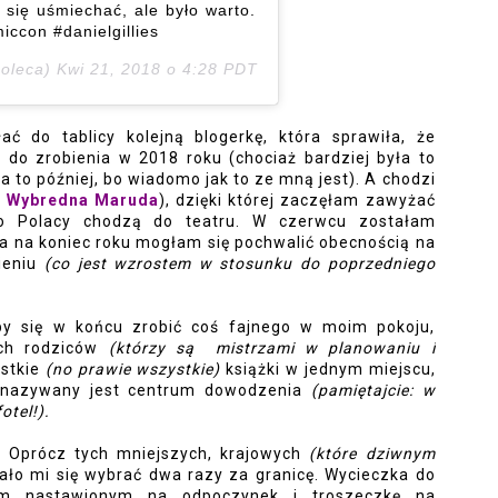
ię uśmiechać, ale było warto.
iccon #danielgillies
oleca)
Kwi 21, 2018 o 4:28 PDT
 do tablicy kolejną blogerkę, która sprawiła, że 
 do zrobienia w 2018 roku (chociaż bardziej była to 
da to później, bo wiadomo jak to ze mną jest). A chodzi 
 
Wybredna Maruda
), dzięki której zaczęłam zawyżać 
o Polacy chodzą do teatru. W czerwcu zostałam 
 a na koniec roku mogłam się pochwalić obecnością na 
ieniu 
(co jest wzrostem w stosunku do poprzedniego 
by się w końcu zrobić coś fajnego w moim pokoju, 
ch rodziców 
(którzy są  mistrzami w planowaniu i 
tkie 
(no prawie wszystkie)
 książki w jednym miejscu, 
e nazywany jest centrum dowodzenia 
(pamiętajcie: w 
tel!). 
. Oprócz tych mniejszych, krajowych 
(które dziwnym 
dało mi się wybrać dwa razy za granicę. Wycieczka do 
m nastawionym na odpoczynek i troszeczkę na 