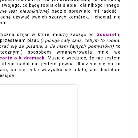
swojego, co będę robiła dla siebie i dla nikogo innego. 
nie jest nieuniknione)
 będzie sprawiało mi radość i 
ochę używać swoich szarych komórek. I chociaż nie 
łam. 
styczna część w której muszę zacząć od 
Gosiarelli
, 
 przestałam pisać 
(i pilnuje cały czas, żebym to robiła. 
brać się za pisanie, a ile mam fajnych pomysłów!)
 to 
jeszcze jakimś dziwnym (ale skutecznym!) sposobem wmanewrowała mnie we 
lconie o k-dramach
. Musicie wiedzieć, że nie jestem 
dlatego nadal nie jestem pewna dlaczego się na to 
łam, bo nie tylko wszystko się udało, ale dostałam 
esiące. 