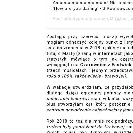
Aaaaaaaaaaaaaaaaaaaa! Nie umiem s
'How are you darling' <3 #warsawcom
Post udostępniony przez
eM
(@em_p
Zostając przy czerwcu, muszę wywołać
mogłam odhaczyć kolejny punkt z listy
lista do zrobienia w 2018 a jak się nie u
tutaj o Martę (znaną w internetach jako
statystyki mówiące o tym jak częst
wyciągnięta na 
Czarownice z Eastwick
trzech musicalach i jednym przedstaw
roku o 100%, także wiecie - brawo ja!)
. 
W wakacje stwierdziłam, że przydało
dlatego dzięki ogromnej pomocy moi
dobieraniu kolorów)
 mam w końcu wszys
plus stworzyłam kąt, który potoczni
centrum dowodzenia najważniejszy jest fo
Rok 2018 to też dla mnie rok podróży
trafem były podróżami do Krakowa)
, u
Włoch miała być typowym wyjazde