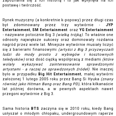
zapoznania się z ich historią i to jak wpłynęła na ich 
postawę i twórczość. 
Rynek muzyczny (a konkretnie k-popowy) przez długi czas 
był zdominowany przez trzy wytwórnie - 
JYP 
Entertainment
, 
SM Entertainment
  oraz
 YG Entertainment
- nazywane potocznie Big 3 
(wielką trójką)
. To właśnie one 
odnosiły największe sukcesy oraz dominowały rozdania 
nagród przez wiele lat. Mniejsze wytwórnie musiały liczyć 
się z barierami finansowymi 
(artyści z Big 3 przyzwyczaili 
ludzi do mody prosto z wybiegów i kosztownych 
teledysków)
 oraz dość ciężką współpracą z mediami 
(które 
wolały wykazywać zainteresowanie sprawdzonymi 
artystami - a raczej ze sprawdzonych źródeł)
. Nie inaczej 
było w przypadku 
Big Hit Entertainment
, małej wytwórni 
założonej 1 lutego 2005 roku przez Bang Si Hyuka 
(znany 
również jako Hitman Bang oraz Bang PD)
, która kilkanaście 
lat później dorówna, a w pewnych aspektach nawet 
przegoni wytwórnie z Big 3. 
Sama historia 
BTS 
zaczyna się w 2010 roku, kiedy Bang 
usłyszał o młodym chłopaku, undergroundowym raperze 