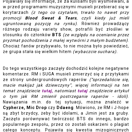
Pojawiały się informacje, że za kulisami byli wyśmiewani, a 
w przed programami muzycznymi musieli przebierać się w 
korytarzach
 (z tego co czytałam, trwało to nawet przy 
promocji
 Blood Sweat & Tears
, czyli kiedy już mieli 
ugruntowaną pozycję na rynku)
. Również prowadzący 
różnego rodzaju variety show, potrafili być złośliwi w 
stosunku do członków 
BTS 
(ze względu na ocenianie przez 
pryzmat pochodzenia z małej wytwórni z małym budżetem)
. 
Chociaż fanów przybywało, to nie można było powiedzieć, 
że grupa stała się wielkim hitem 
(wybaczcie suchara).  
Do tego wszystkiego zaczęły dochodzić kolejne negatywne 
komentarze. RM i SUGA musieli zmierzyć się z przytykami 
ze strony undergroundowych raperów 
(“sprzedaliście się, 
macie makijaż jak dziewczyny”, więcej informacji na ten 
temat znajdziecie 
tutaj
, 
natomiast 
tutaj
znajdziecie artykuł 
o tym jak RM zmienił postrzeganie raperów - idoli)
. 
Nawiązania m.in. do tej sytuacji, można znaleźć w 
Cypherze, Mic Drop
 czy 
Ddaeng
. Mówiono, że RM i J-hope 
są zbyt brzydcy, żeby być idolami, a Jimin jest za gruby. 
Zaczęto porównywać twórczość BTS do innego, bardzo 
popularnego zespołu, przez co zostali oskarżeni o plagiat 
całego konceptu. Pojawiła się kwestia mizoginicznych 