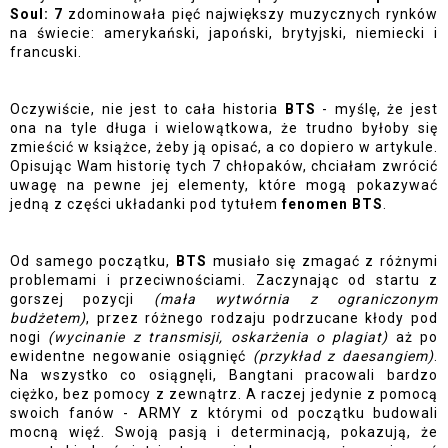
Soul: 7
 zdominowała pięć największy muzycznych rynków 
na świecie: amerykański, japoński, brytyjski, niemiecki i 
francuski. 
Oczywiście, nie jest to cała historia 
BTS 
- myślę, że jest 
ona na tyle długa i wielowątkowa, że trudno byłoby się 
zmieścić w książce, żeby ją opisać, a co dopiero w artykule. 
Opisując Wam historię tych 7 chłopaków, chciałam zwrócić 
uwagę na pewne jej elementy, które mogą pokazywać 
jedną z części układanki pod tytułem 
fenomen BTS
. 
Od samego początku, 
BTS 
musiało się zmagać z różnymi 
problemami i przeciwnościami. Zaczynając od startu z 
gorszej pozycji 
(mała wytwórnia z ograniczonym 
budżetem)
, przez różnego rodzaju podrzucane kłody pod 
nogi
 (wycinanie z transmisji, oskarżenia o plagiat)
 aż po 
ewidentne negowanie osiągnięć 
(przykład z daesangiem)
. 
Na wszystko co osiągnęli, Bangtani pracowali bardzo 
ciężko, bez pomocy z zewnątrz. A raczej jedynie z pomocą 
swoich fanów - ARMY z którymi od początku budowali 
mocną więź. Swoją pasją i determinacją, pokazują, że 