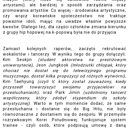
artystami)
, ale bardziej o sposób zarządzania oraz 
promowania artystów. Co więcej - środowiska artystyczne, 
czy wręcz koreańskie społeczeństwo nie traktuje 
poważnie idoli, mając na uwadze właśnie powyższe 
kwestie. Dlatego też, dla części członków zmiana kierunku 
z grupy hip hopowej na k-popową była nie do przyjęcia. 
Zamiast kolejnych raperów, zaczęto rekrutować 
wokalistów i tancerzy. W wyniku tego do grupy dołączyli: 
Kim Seokjin 
(student aktorstwa na prestiżowym 
uniwersytecie)
, Jeon Jungkook 
(młodziutki chłopak, który 
chociaż nie dostał się do telewizyjnego programu 
muzycznego, dostał kilka propozycji od różnych wytwórni)
, 
Kim Taehyung 
(czyli V, który został zauważony, kiedy 
przyszedł towarzyszyć swojemu przyjacielowi na 
przesłuchaniach)
, oraz Park Jimin 
(uzdolniony tancerz 
współczesny, który zdobył stypendium do szkoły 
artystycznej)
. Warto w tym momencie dodać, że same 
przesłuchania i dostanie się do Big Hitu, nie były 
równoznaczne z dostaniem się do zespołu. W przemyśle 
rozrywkowym Korei Południowej funkcjonuje system 
trainee - czyli osób, które podpisują umowę z daną 