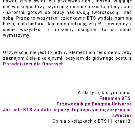
nawet, kiedy świat jest przeciwko nam, można osiągnąć 
coś wielkiego. Przy czym niezmiennie pozostają tacy sami 
- skromni, gotowi do pracy nad swoją twórczością i nad 
sobą. Przez to wszystko, członkowie 
BTS 
wydają nam się 
bliżsi, a ich historia daje nam nadzieję, że jeśli i my damy z 
siebie wszystko, to możemy osiągnąć to co sobie 
wymarzymy. 
Oczywiście, nie jest to jedyny element ich fenomenu, żeby 
zaznajomić się z kolejnymi, odsyłam do głównego postu z 
Poradnikiem dla Opornych.
A dla tych, którym mało:
Fenomen BTS
Przewodnik po Bangtan Universe
Jak całe BTS zostało najprzystojniejszym mężczyzną na
świecie?
Opinia o książkach o BTS
[1]
oraz
[2]