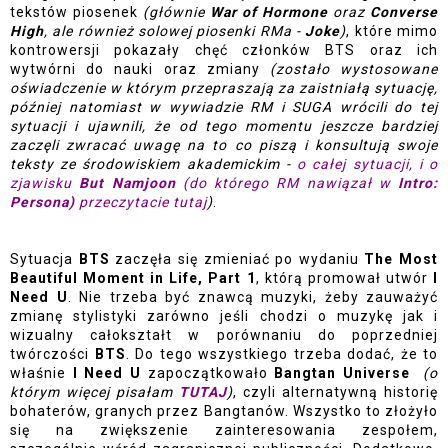
tekstów piosenek
 (głównie 
War of Hormone
 oraz
 Converse 
High
, ale również solowej piosenki RMa - 
Joke
)
, które mimo 
kontrowersji pokazały chęć członków BTS oraz ich 
wytwórni do nauki oraz zmiany 
(zostało wystosowane 
oświadczenie w którym przepraszają za zaistniałą sytuację, 
później natomiast w wywiadzie RM i SUGA wrócili do tej 
sytuacji i ujawnili, że od tego momentu jeszcze bardziej 
zaczęli zwracać uwagę na to co piszą i konsultują swoje 
teksty ze środowiskiem akademickim - 
o całej sytuacji, i o 
zjawisku 
But Namjoon 
(do którego RM nawiązał w 
Intro: 
Persona)
 przeczytacie tutaj
)
. 
Sytuacja 
BTS 
zaczęła się zmieniać po wydaniu
 The Most 
Beautiful Moment in Life, Part 1
, którą promował utwór 
I 
Need U
. Nie trzeba być znawcą muzyki, żeby zauważyć 
zmianę stylistyki zarówno jeśli chodzi o muzykę jak i 
wizualny całokształt w porównaniu do poprzedniej 
twórczości 
BTS
. Do tego wszystkiego trzeba dodać, że to 
właśnie 
I Need U
 zapoczątkowało
 Bangtan Universe
(o 
którym więcej pisałam 
TUTAJ
)
, czyli alternatywną historię 
bohaterów, granych przez Bangtanów. Wszystko to złożyło 
się na zwiększenie zainteresowania zespołem, 