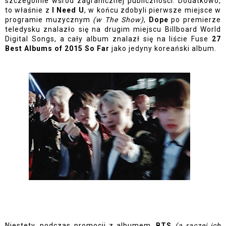
szczególnie wśród zagranicznej publiczności. Dodatkowo, 
to właśnie z 
I Need U
, w końcu zdobyli pierwsze miejsce w 
programie muzycznym 
(w The Show)
, 
Dope 
po premierze 
teledysku znalazło się na drugim miejscu Billboard World 
Digital Songs, a cały album znalazł się na liście Fuse
 27 
Best Albums of 2015 So Far
 jako jedyny koreański album. 
Niestety, podczas promocji z albumem, 
BTS 
(a raczej ich 