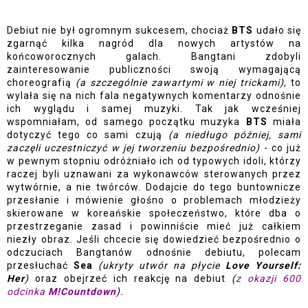
Debiut nie był ogromnym sukcesem, chociaż 
BTS 
udało się 
zgarnąć kilka nagród dla nowych artystów na 
końcoworocznych galach. Bangtani zdobyli 
zainteresowanie publiczności swoją wymagającą 
choreografią 
(a szczególnie zawartymi w niej trickami)
, to 
wylała się na nich fala negatywnych komentarzy odnośnie 
ich wyglądu i samej muzyki. Tak jak wcześniej 
wspomniałam, od samego początku muzyka 
BTS 
miała 
dotyczyć tego co sami czują 
(a niedługo później, sami 
zaczęli uczestniczyć w jej tworzeniu bezpośrednio)
 - co już 
w pewnym stopniu odróżniało ich od typowych idoli, którzy 
raczej byli uznawani za wykonawców sterowanych przez 
wytwórnie, a nie twórców. Dodajcie do tego buntownicze 
przesłanie i mówienie głośno o problemach młodzieży 
skierowane w koreańskie społeczeństwo, które dba o 
przestrzeganie zasad i powinniście mieć już całkiem 
niezły obraz. Jeśli chcecie się dowiedzieć bezpośrednio o 
odczuciach Bangtanów odnośnie debiutu, polecam 
przesłuchać 
Sea
(ukryty utwór na płycie 
Love Yourself: 
Her
)
 oraz obejrzeć ich reakcję na debiut 
(
z okazji 600 
odcinka 
M!Countdown
). 