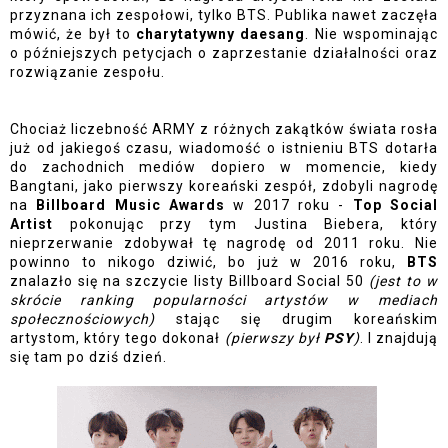
przyznana ich zespołowi, tylko BTS. Publika nawet zaczęła 
mówić, że był to
 charytatywny daesang
. Nie wspominając 
o późniejszych petycjach o zaprzestanie działalności oraz 
rozwiązanie zespołu. 
Chociaż liczebność ARMY z różnych zakątków świata rosła 
już od jakiegoś czasu, wiadomość o istnieniu BTS dotarła 
do zachodnich mediów dopiero w momencie, kiedy 
Bangtani, jako pierwszy koreański zespół, zdobyli nagrodę 
na 
Billboard Music Awards
 w 2017 roku - 
Top Social 
Artist 
pokonując przy tym Justina Biebera, który 
nieprzerwanie zdobywał tę nagrodę od 2011 roku. Nie 
powinno to nikogo dziwić, bo już w 2016 roku, 
BTS 
znalazło się na szczycie listy Billboard Social 50
 (jest to w 
skrócie ranking popularności artystów w mediach 
społecznościowych)
 stając się drugim koreańskim 
artystom, który tego dokonał 
(pierwszy był 
PSY
)
. I znajdują 
się tam po dziś dzień. 