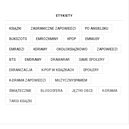
ETYKIETY
KSIĄŻKI
ZAGRANICZNE ZAPOWIEDZI
PO ANGIELSKU
BUKSZOTS
EMROZKMINY
KPOP
EMNIUSY
EMRADZI
KDRAMY
OKOŁOKSIĄŻKOWO
ZAPOWIEDZI
BTS
EMDRAMY
DRAMARAR
SAME SPOILERY
EKRANIZACJA
K-POP W KSIĄŻKACH
SPOILERY
K-DRAMA ZAPOWIEDZI
MUZYCZNYSPAMEM
ŚWIĄTECZNIE
BLOGOSFERA
JĘZYKI OBCE
K-DRAMA
TARGI KSIĄŻKI