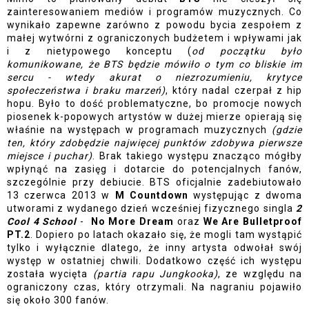
zainteresowaniem mediów i programów muzycznych. Co 
wynikało zapewne zarówno z powodu bycia zespołem z 
małej wytwórni z ograniczonych budżetem i wpływami jak 
i z nietypowego konceptu (
od początku było 
komunikowane, że BTS będzie mówiło o tym co bliskie im 
sercu - wtedy akurat o niezrozumieniu, krytyce 
społeczeństwa i braku marzeń)
, który nadal czerpał z hip 
hopu. Było to dość problematyczne, bo promocje nowych 
piosenek k-popowych artystów w dużej mierze opierają się 
właśnie na występach w programach muzycznych 
(gdzie 
ten, który zdobędzie najwięcej punktów zdobywa pierwsze 
miejsce i puchar)
. Brak takiego występu znacząco mógłby 
wpłynąć na zasięg i dotarcie do potencjalnych fanów, 
szczególnie przy debiucie. BTS oficjalnie zadebiutowało 
13 czerwca 2013 w 
M Countdown 
występując z dwoma 
utworami z wydanego dzień wcześniej fizycznego singla
 2 
Cool 4 School
 -  
No More Dream
 oraz 
We Are Bulletproof 
PT.2
. Dopiero po latach okazało się, że mogli tam wystąpić 
tylko i wyłącznie dlatego, że inny artysta odwołał swój 
występ w ostatniej chwili. Dodatkowo część ich występu 
została wycięta 
(partia rapu Jungkooka)
, ze względu na 
ograniczony czas, który otrzymali. Na nagraniu pojawiło 
się około 300 fanów. 