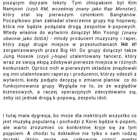
piszącym dojrzałe teksty. Tym chłopakiem był Kim 
Namjoon 
(czyli RM, wcześniej znany jako Rap Monster)
, 
który stał się pierwszym członkiem Bangtanów. 
Początkowo plan zakładał stworzenie grupy hip hopowej, 
która nie będzie podążała drogą zespołów k-popowych. 
Wtedy właśnie do wytwórni dołączył Min Yoongi 
(znany 
obecnie jako SUGA)
 - młody producent muzyczny i raper, 
który zajął drugie miejsce w przesłuchaniach 
Hit it!
zorganizowanych przez Big Hit. Do grupy dołączył także 
Jung Hoseok 
(czyli j-hope)
 utalentowany tancerz, który 
wraz ze swoją ekipą zdobywał pierwsze miejsca w różnych 
konkursach. Oprócz nich w pierwszym składzie znajdowali 
się inni utalentowani raperzy i producenci, którzy odeszli z 
wytwórni, kiedy podjęto decyzję o zmianie planów  co do 
funkcjonowania grupy. Wygląda na to, że ze względów 
biznesowych, a raczej operacyjnych zdecydowano się, 
żeby iść jednak drogą k-popową, zespołu idoli. 
I tutaj mała dygresja, bo może dla niektórych wszystko co 
jest muzyką popularną i pochodzi z Korei będzie k-popem, 
ale warto zrozumieć co konkretnie kryje się za tym 
pojęciem. A chodzi tu dokładnie nie tylko o sam rodzaj 
muzyki 
(który może się całkowicie różnić między 