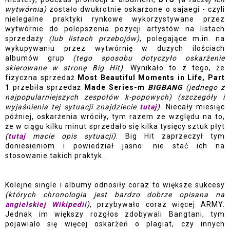
wytwórnia)
 zostało dwukrotnie oskarżone o sajaegi - czyli 
nielegalne praktyki rynkowe wykorzystywane przez 
wytwórnie do polepszenia pozycji artystów na listach 
sprzedaży
 (lub listach przebojów)
, polegające m.in. na 
wykupywaniu przez wytwórnię w dużych ilościach 
albumów grup
 (tego sposobu dotyczyło oskarżenie 
skierowane w stronę Big Hit)
. Wynikało to z tego, że 
fizyczna sprzedaż
 Most Beautiful Moments in Life, Part 
1
 przebiła sprzedaż 
Made Series-m
BIGBANG 
(jednego z 
najpopularniejszych zespołów k-popowych)
(szczegóły i 
wyjaśnienia tej sytuacji znajdziecie 
tutaj
)
. Niecały miesiąc 
później, oskarżenia wróciły, tym razem ze względu na to, 
że w ciągu kilku minut sprzedało się kilka tysięcy sztuk płyt 
(
tutaj 
macie opis sytuacji)
. Big Hit zaprzeczył tym 
doniesieniom i powiedział jasno: nie stać ich na 
stosowanie takich praktyk. 
Kolejne single i albumy odnosiły coraz to większe sukcesy
(których chronologia jest bardzo dobrze opisana na 
angielskiej Wikipedii
)
, przybywało coraz więcej ARMY. 
Jednak im większy rozgłos zdobywali Bangtani, tym 
pojawialo się więcej oskarżeń o plagiat, czy innych 