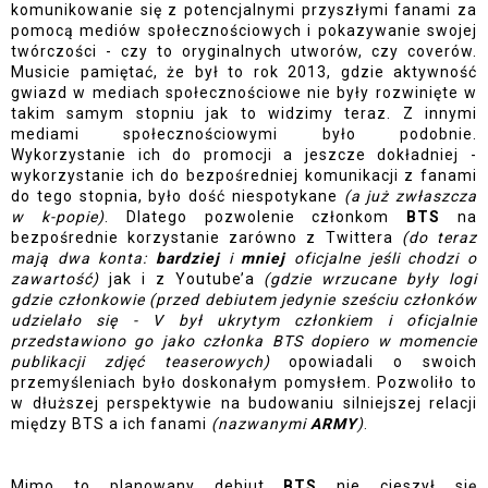
komunikowanie się z potencjalnymi przyszłymi fanami za 
pomocą mediów społecznościowych i pokazywanie swojej 
twórczości - czy to oryginalnych utworów, czy coverów. 
Musicie pamiętać, że był to rok 2013, gdzie aktywność 
gwiazd w mediach społecznościowe nie były rozwinięte w 
takim samym stopniu jak to widzimy teraz. Z innymi 
mediami społecznościowymi było podobnie. 
Wykorzystanie ich do promocji a jeszcze dokładniej - 
wykorzystanie ich do bezpośredniej komunikacji z fanami 
do tego stopnia, było dość niespotykane 
(a już zwłaszcza 
w k-popie)
. Dlatego pozwolenie członkom 
BTS 
na 
bezpośrednie korzystanie zarówno z Twittera 
(do teraz 
mają dwa konta: 
bardziej
i 
mniej
 oficjalne jeśli chodzi o 
zawartość)
 jak i z Youtube’a 
(gdzie wrzucane były logi 
gdzie członkowie (przed debiutem jedynie sześciu członków 
udzielało się - V był ukrytym członkiem i oficjalnie 
przedstawiono go jako członka BTS dopiero w momencie 
publikacji zdjęć teaserowych)
 opowiadali o swoich 
przemyśleniach było doskonałym pomysłem. Pozwoliło to 
w dłuższej perspektywie na budowaniu silniejszej relacji 
między BTS a ich fanami 
(nazwanymi 
ARMY
)
. 
Mimo to planowany debiut 
BTS 
nie cieszył się 