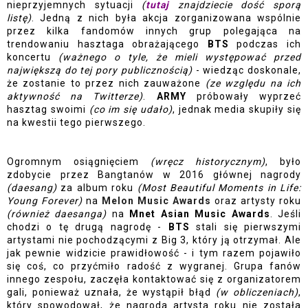
nieprzyjemnych sytuacji 
(
tutaj 
znajdziecie dość sporą 
listę)
. Jedną z nich była akcja zorganizowana wspólnie 
przez kilka fandomów innych grup polegająca na 
trendowaniu hasztaga obrażającego 
BTS 
podczas ich 
koncertu 
(
ważnego o tyle, że mieli występować przed 
największą do tej pory publicznością)
 - wiedząc doskonale, 
że zostanie to przez nich zauważone
 (ze względu na ich 
aktywność na Twitterze)
. 
ARMY 
próbowały wyprzeć 
hasztag swoimi 
(co im się udało)
, jednak media skupiły się 
na kwestii tego pierwszego. 
Ogromnym osiągnięciem 
(wręcz historycznym)
, było 
zdobycie przez Bangtanów w 2016 głównej nagrody 
(daesang)
 za album roku 
(Most Beautiful Moments in Life: 
Young Forever)
 na 
M
elon Music Awards 
oraz artysty roku
(również daesanga)
 na 
Mnet Asian Music Awards
. Jeśli 
chodzi o tę drugą nagrodę - 
BTS 
stali się pierwszymi 
artystami nie pochodzącymi z Big 3, który ją otrzymał. Ale 
jak pewnie widzicie prawidłowość - i tym razem pojawiło 
się coś, co przyćmiło radość z wygranej. Grupa fanów 
innego zespołu, zaczęła kontaktować się z organizatorem 
gali, ponieważ uznała, że wystąpił błąd
 (w obliczeniach)
, 
który spowodował, że nagroda artysta roku nie została 